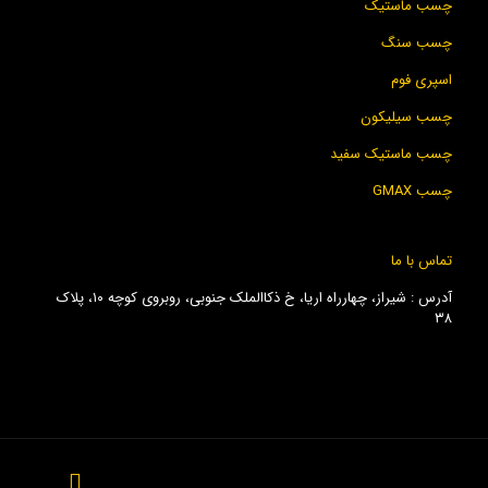
چسب ماستیک
چسب سنگ
اسپری فوم
چسب سیلیکون
چسب ماستیک سفید
چسب GMAX
تماس با ما
آدرس : شیراز، چهارراه اریا، خ ذکاالملک جنوبی، روبروی کوچه ۱۰، پلاک
۳۸