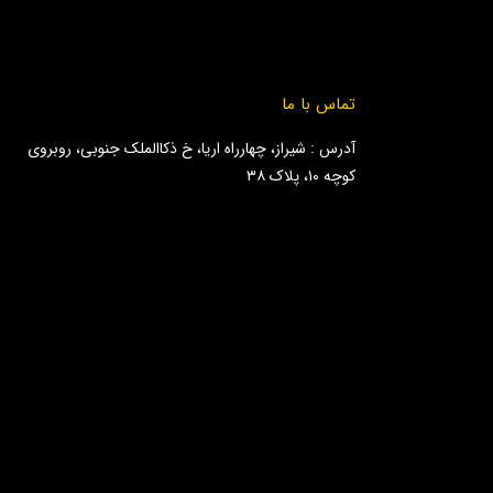
تماس با ما
آدرس : شیراز، چهارراه اریا، خ ذکاالملک جنوبی، روبروی
کوچه ۱۰، پلاک ۳۸