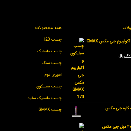
لات
همه محصولات
چسب 123
چسب سیلیکون و آکواریوم جی مکس GMAX
چسب ماستیک
۶۲
ریال
چسب سنگ
اسپری فوم
چسب سیلیکون
چسب ماستیک سفید
کاره جی مکس
چسب GMAX