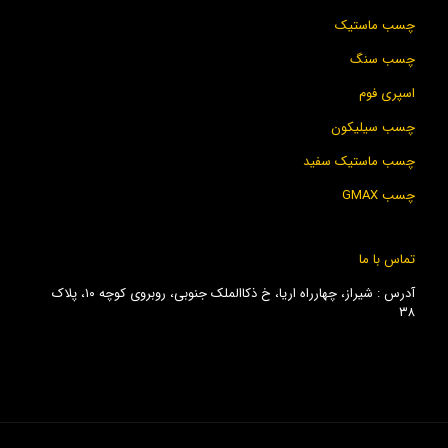
چسب ماستیک
چسب سنگ
اسپری فوم
چسب سیلیکون
چسب ماستیک سفید
چسب GMAX
تماس با ما
آدرس : شیراز، چهارراه اریا، خ ذکاالملک جنوبی، روبروی کوچه ۱۰، پلاک
۳۸