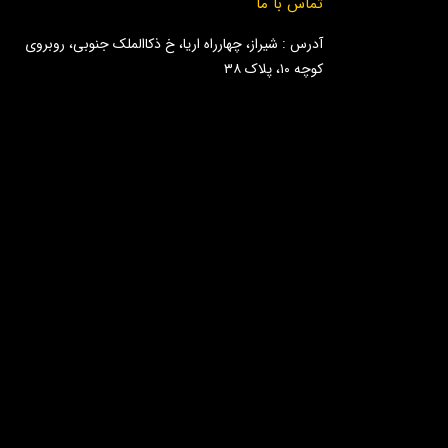
تماس با ما
آدرس : شیراز، چهارراه اریا، خ ذکاالملک جنوبی، روبروی
کوچه ۱۰، پلاک ۳۸