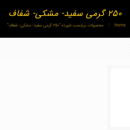
۲۵۰ گرمی سفید- مشکی- شفاف
Home
محصولات برچسب خورده “۲۵۰ گرمی سفید- مشکی- شفاف”