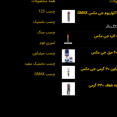
لات
همه محصولات
چسب 123
چسب سیلیکون و آکواریوم جی مکس GMAX
چسب ماستیک
۶۲
ریال
چسب سنگ
کاره جی مکس
اسپری فوم
چسب سیلیکون
چسب ماستیک سفید
 جی مکس
چسب GMAX
ف ۳۳۰ گرمی