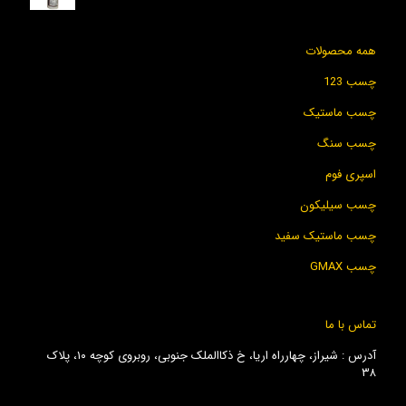
همه محصولات
چسب 123
چسب ماستیک
چسب سنگ
اسپری فوم
چسب سیلیکون
چسب ماستیک سفید
چسب GMAX
تماس با ما
آدرس : شیراز، چهارراه اریا، خ ذکاالملک جنوبی، روبروی کوچه ۱۰، پلاک
۳۸