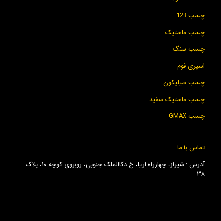
چسب 123
چسب ماستیک
چسب سنگ
اسپری فوم
چسب سیلیکون
چسب ماستیک سفید
چسب GMAX
تماس با ما
آدرس : شیراز، چهارراه اریا، خ ذکاالملک جنوبی، روبروی کوچه ۱۰، پلاک
۳۸